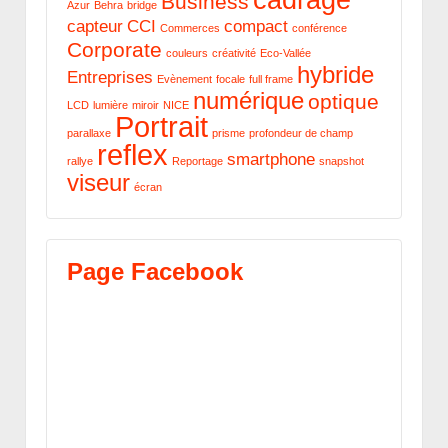
cadrage
Business
Azur
Behra
bridge
capteur
CCI
compact
Commerces
conférence
Corporate
couleurs
créativité
Eco-Vallée
hybride
Entreprises
Evènement
focale
full frame
numérique
optique
LCD
lumière
miroir
NICE
Portrait
parallaxe
prisme
profondeur de champ
reflex
smartphone
rallye
Reportage
snapshot
viseur
écran
Page Facebook