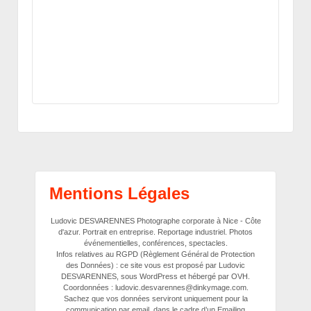
Mentions Légales
Ludovic DESVARENNES Photographe corporate à Nice - Côte
d'azur. Portrait en entreprise. Reportage industriel. Photos
événementielles, conférences, spectacles.
Infos relatives au RGPD (Règlement Général de Protection
des Données) : ce site vous est proposé par Ludovic
DESVARENNES, sous WordPress et hébergé par OVH.
Coordonnées : ludovic.desvarennes@dinkymage.com.
Sachez que vos données serviront uniquement pour la
communication par email, dans le cadre d’un Emailing