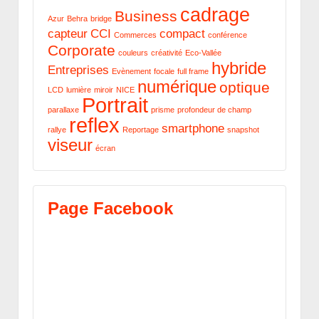
cadrage
Business
Azur
Behra
bridge
capteur
CCI
compact
Commerces
conférence
Corporate
couleurs
créativité
Eco-Vallée
hybride
Entreprises
Evènement
focale
full frame
numérique
optique
LCD
lumière
miroir
NICE
Portrait
parallaxe
prisme
profondeur de champ
reflex
smartphone
rallye
Reportage
snapshot
viseur
écran
Page Facebook