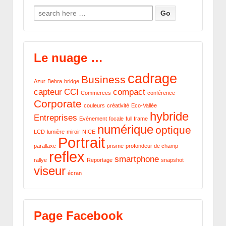
Search for:
Le nuage …
cadrage
Business
Azur
Behra
bridge
capteur
CCI
compact
Commerces
conférence
Corporate
couleurs
créativité
Eco-Vallée
hybride
Entreprises
Evènement
focale
full frame
numérique
optique
LCD
lumière
miroir
NICE
Portrait
parallaxe
prisme
profondeur de champ
reflex
smartphone
rallye
Reportage
snapshot
viseur
écran
Page Facebook