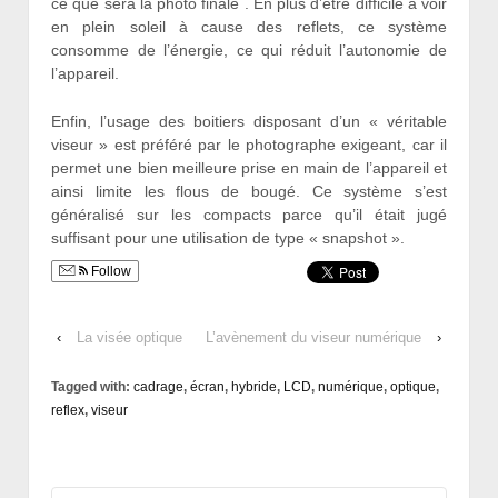
ce que sera la photo finale . En plus d’être difficile à voir
en plein soleil à cause des reflets, ce système
consomme de l’énergie, ce qui réduit l’autonomie de
l’appareil.
Enfin, l’usage des boitiers disposant d’un « véritable
viseur » est préféré par le photographe exigeant, car il
permet une bien meilleure prise en main de l’appareil et
ainsi limite les flous de bougé. Ce système s’est
généralisé sur les compacts parce qu’il était jugé
suffisant pour une utilisation de type « snapshot ».
Follow
‹
La visée optique
L’avènement du viseur numérique
›
Tagged with:
cadrage
,
écran
,
hybride
,
LCD
,
numérique
,
optique
,
reflex
,
viseur