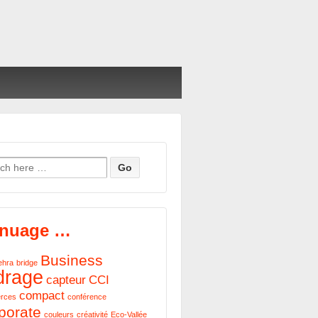
h for:
 nuage …
Business
ehra
bridge
drage
capteur
CCI
compact
rces
conférence
porate
couleurs
créativité
Eco-Vallée