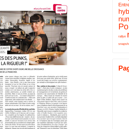
Entr
hyb
nu
Por
rallye
snapsh
Pa