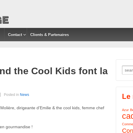
Contact
Clients & Partenaires
nd the Cool Kids font la
Searc
Le
Posted in
News
Molière, dirigeante
d’Emilie
&
the cool kids
, femme chef
Azur
B
ca
Comme
 en gourmandise !
Cor