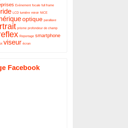
eprises
Evènement
focale
full frame
ride
LCD
lumière
miroir
NICE
mérique
optique
parallaxe
trait
prisme
profondeur de champ
reflex
smartphone
Reportage
viseur
ot
écran
ge Facebook