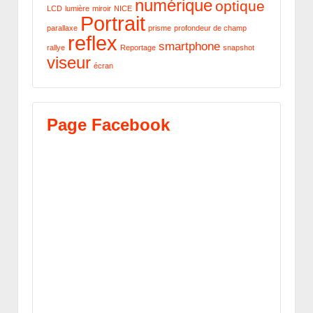
numérique
optique
LCD
lumière
miroir
NICE
Portrait
parallaxe
prisme
profondeur de champ
reflex
smartphone
rallye
Reportage
snapshot
viseur
écran
Page Facebook