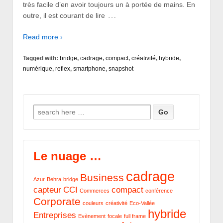
très facile d’en avoir toujours un à portée de mains. En
…
outre, il est courant de lire
Read more ›
Tagged with:
bridge
,
cadrage
,
compact
,
créativité
,
hybride
,
numérique
,
reflex
,
smartphone
,
snapshot
Search for:
Le nuage …
cadrage
Business
Azur
Behra
bridge
capteur
CCI
compact
Commerces
conférence
Corporate
couleurs
créativité
Eco-Vallée
hybride
Entreprises
Evènement
focale
full frame