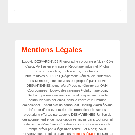
Mentions Légales
Ludovic DESVARENNES Photographe corporate à Nice - Côte
d'azur. Portrait en entreprise. Reportage industriel. Photos
événementielles, conférences, spectacles.
Infos relatives au RGPD (Règlement Général de Protection
des Données) : ce site vous est proposé par Ludovic
DESVARENNES, sous WordPress et hébergé par OVH.
Coordonnées : ludovic.desvarennes@dinkymage.com.
Sachez que vos données serviront uniquement pour la
communication par email, dans le cadre d’un Emailing
occasionnel. En tout état de cause, cet Emailing visera à vous
informer d’une éventuelle offre promotionnelle sur les
prestations offertes par Ludovic DESVARENNES. Un lien de
désabonnement et de modification est inclus dans tout courriel
adressé via MailChimp. Ces données seront conservées le
temps prévu par la législation (entre 3 et 6 ans). Vous
trouverez plus de détails dans les
mentions légales
figurant sur