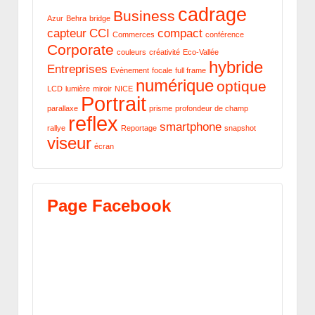
cadrage
Business
Azur
Behra
bridge
capteur
CCI
compact
Commerces
conférence
Corporate
couleurs
créativité
Eco-Vallée
hybride
Entreprises
Evènement
focale
full frame
numérique
optique
LCD
lumière
miroir
NICE
Portrait
parallaxe
prisme
profondeur de champ
reflex
smartphone
rallye
Reportage
snapshot
viseur
écran
Page Facebook