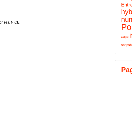
Entr
hyb
nu
prises
,
NICE
Por
rallye
snapsh
Pa