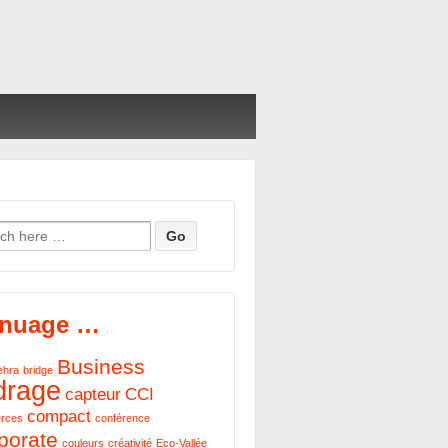
h for:
 nuage …
Business
ehra
bridge
drage
capteur
CCI
compact
rces
conférence
porate
couleurs
créativité
Eco-Vallée