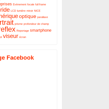
eprises
Evènement
focale
full frame
ride
LCD
lumière
miroir
NICE
mérique
optique
parallaxe
trait
prisme
profondeur de champ
reflex
smartphone
Reportage
viseur
ot
écran
ge Facebook