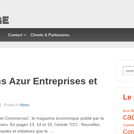
Contact
Clients & Partenaires
Searc
 Azur Entreprises et
Le
Posted in
News
Azur
B
ca
 et Commerces”, le magazine économique publié par la
u. En pages 13, 14 et 15, l’article “CCI : Nouvelles
Comme
…
Cor
utés et initiatives que la