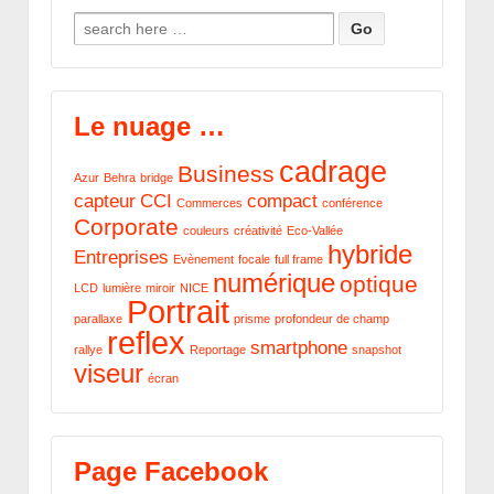
Search for:
Le nuage …
cadrage
Business
Azur
Behra
bridge
capteur
CCI
compact
Commerces
conférence
Corporate
couleurs
créativité
Eco-Vallée
hybride
Entreprises
Evènement
focale
full frame
numérique
optique
LCD
lumière
miroir
NICE
Portrait
parallaxe
prisme
profondeur de champ
reflex
smartphone
rallye
Reportage
snapshot
viseur
écran
Page Facebook