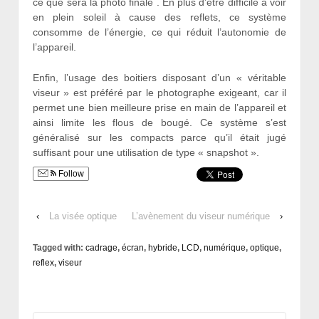
ce que sera la photo finale . En plus d’être difficile à voir
en plein soleil à cause des reflets, ce système
consomme de l’énergie, ce qui réduit l’autonomie de
l’appareil.
Enfin, l’usage des boitiers disposant d’un « véritable
viseur » est préféré par le photographe exigeant, car il
permet une bien meilleure prise en main de l’appareil et
ainsi limite les flous de bougé. Ce système s’est
généralisé sur les compacts parce qu’il était jugé
suffisant pour une utilisation de type « snapshot ».
Follow
‹
La visée optique
L’avènement du viseur numérique
›
Tagged with:
cadrage
,
écran
,
hybride
,
LCD
,
numérique
,
optique
,
reflex
,
viseur