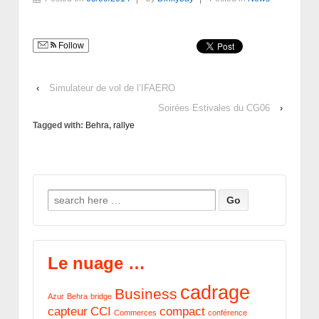
Follow
‹
Simulateur de vol de l’IFAERO
Soirées Estivales du CG06
›
Tagged with:
Behra
,
rallye
Search for:
Le nuage …
cadrage
Business
Azur
Behra
bridge
capteur
CCI
compact
Commerces
conférence