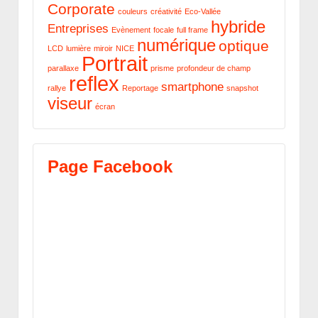
Corporate
couleurs
créativité
Eco-Vallée
hybride
Entreprises
Evènement
focale
full frame
numérique
optique
LCD
lumière
miroir
NICE
Portrait
parallaxe
prisme
profondeur de champ
reflex
smartphone
rallye
Reportage
snapshot
viseur
écran
Page Facebook