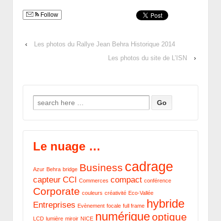
Follow
‹
Les photos du Rallye Jean Behra Historique 2014
Les photos du site de L’ISN
›
Search for:
Le nuage …
cadrage
Business
Azur
Behra
bridge
capteur
CCI
compact
Commerces
conférence
Corporate
couleurs
créativité
Eco-Vallée
hybride
Entreprises
Evènement
focale
full frame
numérique
optique
LCD
lumière
miroir
NICE