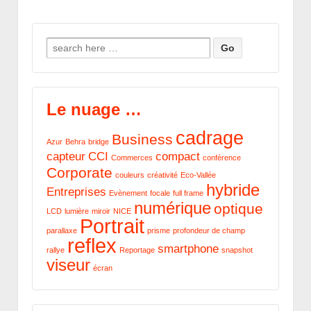
Search for:
Le nuage …
cadrage
Business
Azur
Behra
bridge
capteur
CCI
compact
Commerces
conférence
Corporate
couleurs
créativité
Eco-Vallée
hybride
Entreprises
Evènement
focale
full frame
numérique
optique
LCD
lumière
miroir
NICE
Portrait
parallaxe
prisme
profondeur de champ
reflex
smartphone
rallye
Reportage
snapshot
viseur
écran