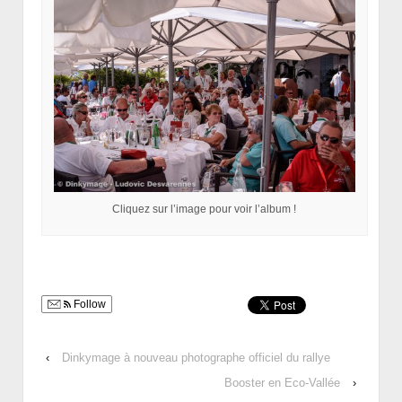
Cliquez sur l’image pour voir l’album !
Follow
‹
Dinkymage à nouveau photographe officiel du rallye
Booster en Eco-Vallée
›